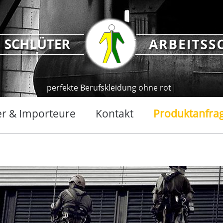
p
e
r
f
e
k
t
e
B
e
r
u
f
s
k
l
e
i
d
u
n
g
o
h
n
e
r
o
t
e
n
|
er & Importeure
Kontakt
Produktanfra